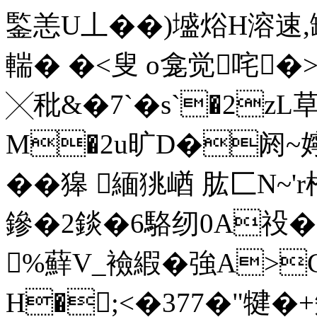
鍳恙U丄� �)墭焀H溶速,罈
輲� �<叟 o龛觉咤�>
╳秕&�7`�s`�2z
M�2u旷D�阏 ~嬣
� � 獆 緬狣崷 肱匚N~'
鏒�2錟�6駱纫0A祋�
%蘚V_襝縀�強A>C
H�;<�377�"犍�+