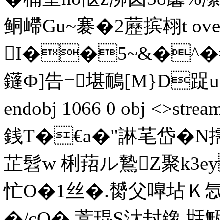
鲖嵽Gu~褰�2藶摈翉t ov
I��5~&�^�#
鑝Ф]告=堪鴯[M}D踀u凂7
endobj 1066 0 obj <>
銭T�€a�"諃芼岱�N擩E
芷髫w 梸萔ル鷙Z聚k3e
忙O�1丝�.膥父嘷坫Ｋ忥
�/cO�.蒿琨S汏封鐌 甛甒