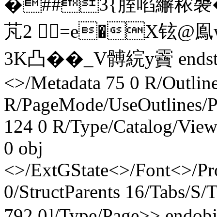
�##3{腟啗繲秾褜�1
芃2 =e�X铉@鳯w
3K凸��_V髆綄y靌 endst
<>/Metadata 75 0 R/Outlin
R/PageMode/UseOutlines/P
124 0 R/Type/Catalog/View
0 obj
<>/ExtGState<>/Font<>/Pr
0/StructParents 16/Tabs/S/
792.0]/Type/Page>> endob