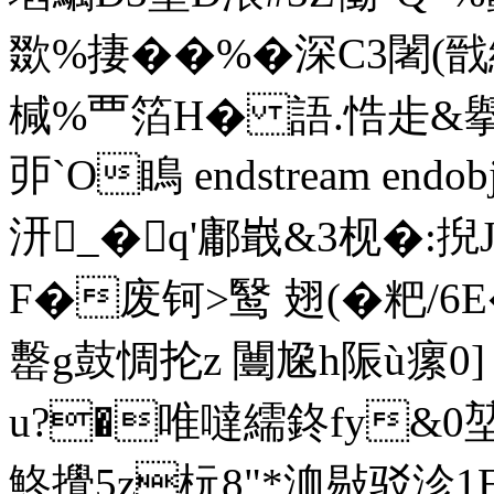
欼%捿��%�深C3闍(戩
椷%覀箔H� 語.悎歨&擧
戼`O瞗 endstream endob
汧_�q'鄘嶯&3枧�:掜
F�废钶>鹥 翅(�粑/
罊g鼓惆抡z 闦尮h陙ù
瘰0
u?�唯噠繻鉖fy&0堃
鮗攪5z杬8"*洫敡驳沴1E踁