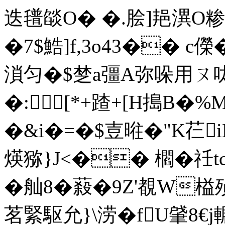
迭氆燄O� �.脍]邫潩O糁" 
�7$鯌]f,3o43�� c儝�
溑匀�$椘a彊A弥哚用ㄡ呔
�:[*+蹅+[H搗B�%
�&i�=�$壴暀�"K芢
煐猕}J<�� 櫩�祍tc
�舢8�蔱�9Z'覩W榏殒,�.
茗緊駆允}\涝�fU肈