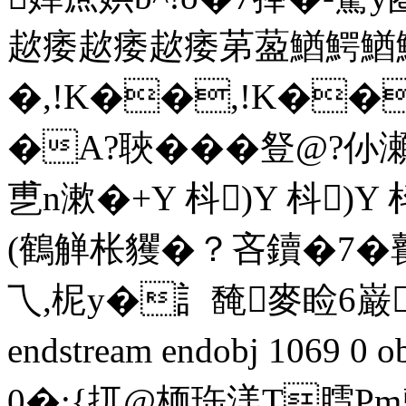
趑痿趑痿趑痿苐萾鰌鰐鰌鰐
�,!K��,!K��
�A?聗���豋@?仦
乶n漱�+Y 枓)Y 枓)Y
(鶴觯枨貜�？吝鑟�7�鼚
乁,柅y�訁馣麥睑6巌
endstream endobj 1069 
0�;{扤@栭珤渼T膤Pm