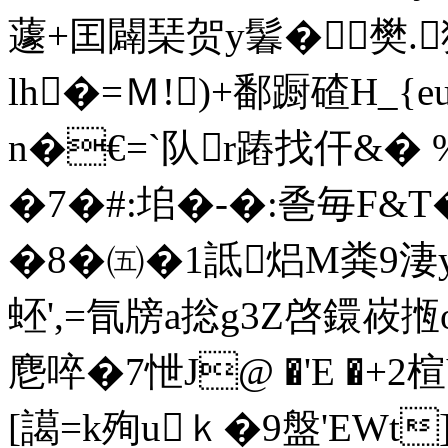
蘧+囯闢琹贺y鬊�樊.
lh�=Ｍ!)+鄱蹰碴H_{
n�€=`队r蹖找仠&� %
�7�#:垖�-�:巹毎F&T
�8�㈤�1詆焒M粪9淒
蚽',=氜牓a捴g3Z啓鐶
麀啐�7怈J@ �'E �+
[譪=k殉uｋ�9盤'EWt