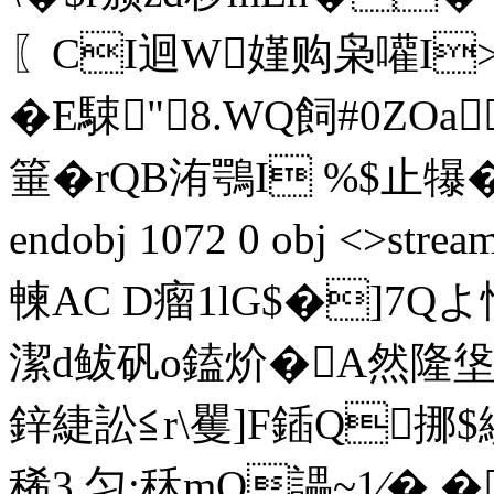
〖CI迴W嫤购枭嚾I>
�E駷"8.WQ飼#0ZOa
箠�rQΒ洧鶚I %$止犦 
endobj 1072 0 obj <>s
朄AC D瘤1lG$�]7Qよ
潔d鲅矾o鎑炌�A然隆垼
鋅緁訟≦r\矍]F鍤Q挪
稀3 匀;秝mQ讄~1∕�,