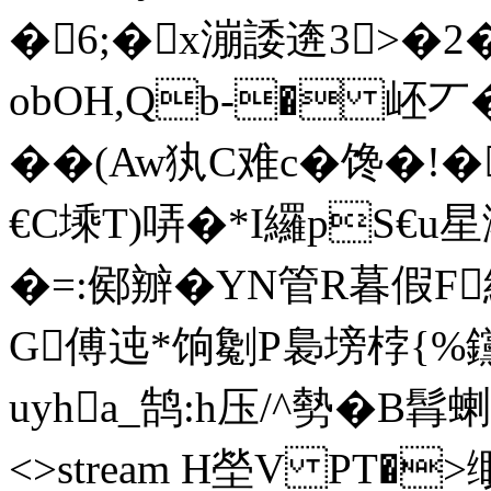
�6;�x漰諉逩3>�
obOH,Qb-� 岯丆
��(Aw犱C难c�馋�!
€C塖T)哢�*I纙pS€u
�=:鄇
辧� YN管R暮假F
G傅迍*饷劖P裊塝桲{
uyha_鹄:h压/^勢�B髥蝲 e
<>stream H塋V PT�