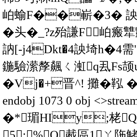
岶蝓F��嶄�3� 詇$_
�头�_?z殆謙F岶
訥[-j4Dkt�4詇埼h�4
鍦驗潆孷飆ㄑ渱q厾Fs颉u
�Vj�+晋^! 攤�鞃 ��
endobj 1073 0 obj <>s
�*瑂HIy;栳Q
5:%O胾區1ㄚ陁