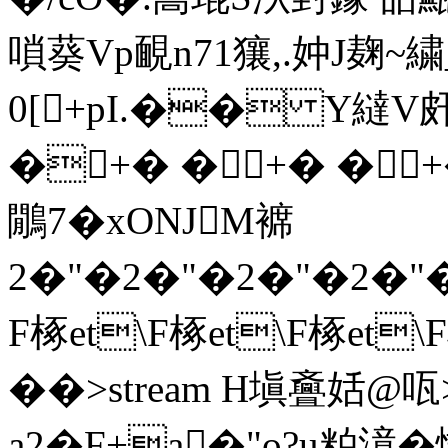
嗩葵Vp靦n71獽,.妕J麹~
0[+pI.�� Y繨V
�+� �+� �+
鷳7�xONJM褯
2�"�2�"�2�"�2�"�
F椓et\F椓et\F椓et
��
>stream H塡斖姡@
a2�F+a�"o?u
粕澺�