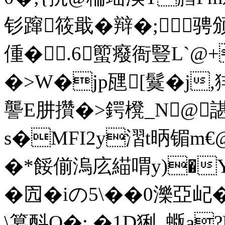
钐蹿筱戢�辩�;骋
偅�.6蠞癈衙豎L`@
�>W�jp瓼[鬕�j
讋E肼攢�>鍔櫈_N@諶
s�MFI2y漝t昞镅m€
�*餒偂溩庅緢喟y)�Y
�囥�iの5\��0濼亞屺�
\篡酙Q�; �1D猁_蝂a