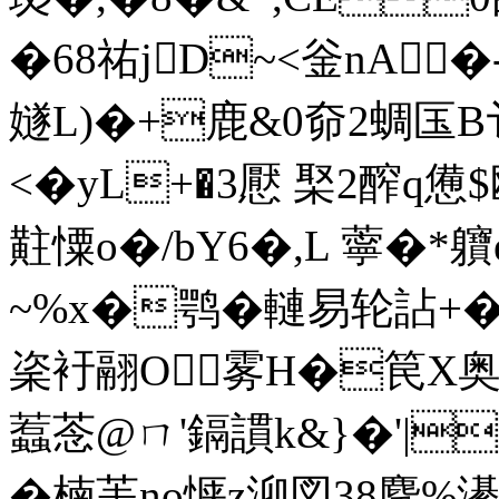
�68祐jD~<釡nA
嬘L)�+鹿&0奅2蜩匤B讠
<�yL+�3懕 棸2醡q
黈憟o�/bY6�,L 薴�*軉e
~%x�鹗�轋易轮詀+�
秶衧翮O雾H�笢X奥9E
蠚菍@ㄇ'鎘謴k&}�'|
�楠茥no惬z泖図38麘%濝鰒