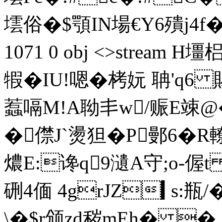
墵俗�$顎IN場€Y6殨j4f�
1071 0 obj <>strea
犌�IU!嗯�栲妧 聃'q
蠚嗝M!A聈丯w/赈E竦@�
�僸J`燙狚�P鄤6�R轑
燶E:谗q9瀢A守;o-偓t
硎4偭 4grJZ▍s:瓶
\�$r颁zd秽mEh� � 