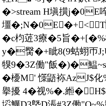
�
>stream H塡撗j�0E
壃�;N�0E�+<
�c枃菦3療�5旨�+[�
y�臋�+眦8(9蛄蛡帀J;UJ
犑9�3Z働"飯�)�鰛~
�櫌M' 憡鼯袮AzJ$
擧擾 4�视%�.縆�H$
塪鱱D3墍D涱#3Z働"Q~%蠿