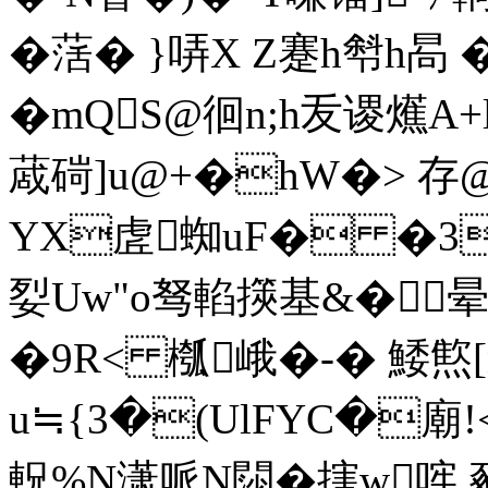
�萿� }哢 X Z蹇h厁
�mQS@徊n;h叐 谡爑A
蒧碋]u@+�hW�> 存
YX虗蜘uF� �3�
姴Uw"o驽輡擌基&�晕
�9R< 槬峨�-� 鯘燞[n
u≒{3�(UlFYC�廟
軦%N潇哌N閯�
搳w哰 剢