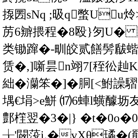
揼圐sNq ;昅q蟞Uu
苈6辧揋程�8殴}匇U� K苖
类锄蹿�-甽皎贰饍髣瞂蝔ｙ
赁�,]噺昙n翊7[秷彸赸
絀�灡笨�]�胴[<鮒譟騽
堣€埍>e鮩 ⒄6蛼l蟥醵坜友
鄷樦翌�3�|} �t�0o�
╁'闙莈i.�vXθ璚�(羆