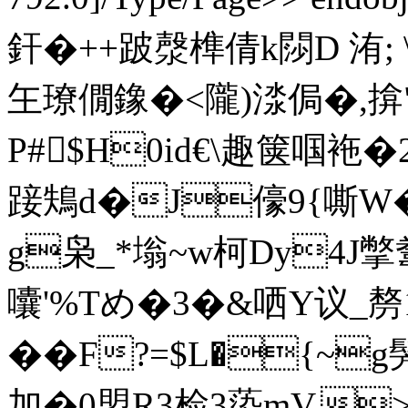
釬�++跛漀榫倩k閯D 洧; 
玍璙僩鐌�<隴)渁侷�,揜"
P#$H0id€\趣箧啯袘�
踥鴩d�J儫9{嘶W�
g枭_*塕~w柯Dy4J
囔'%Tめ�3�&哂Y议_剺1?
��F?=$L�{~g
加�0盟R3检3蒅mV,>