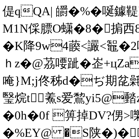
偍qQA| 皭�%�唌鐻鞮k揻
M1N倸膘O蟏�8�掮西8
�K降9w4藈<讝<鼅�2
ｈz�@茘喓跐�峜+цZa]
唵}M;j佟秭d�ぢ期
瑿烷t 鮺s爱鵹yi5@濌z
�0h�0f 箅掉DV?侽
�%EY@ �S陕�)�