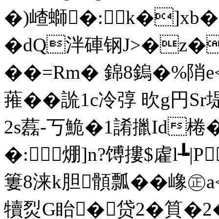
�)嵖螄�:k�]xb�"
�dQ泮硨钢J>�z�甜
��=Rm� 錦8鎢�%陗
蓷��詤1c冷弴 欥g円S
2s藞-丂鮠�1誵擸Id棬� �
�:焩]n?馎摟$雐l┺|
簍8涞k胆顝瓢��嶑㊣a<轃
犢烮G眙�贷2�筫�