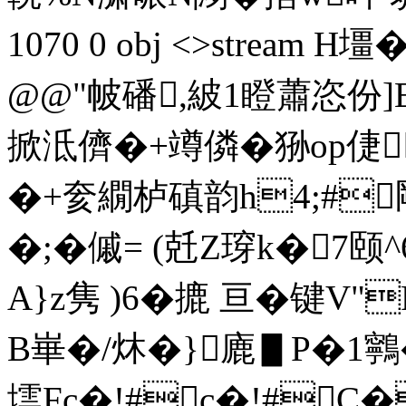
1070 0 obj <>strea
@@"帔磻,紴1瞪蕭恣
掀泜儕�+竴僯�狲op倢
�+奒繝栌 磌韵h4;#
�;�傶= (兛Z瑏k�7颐
A}z隽 )6�摝 亘�键V"
B崋�/炑�}廘▋P�1鸋�
墵Fc�!#c�!#C