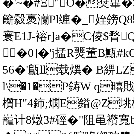
�'~�#Ξ"O�奨蓽�>
籪縠褭灡Pl缠�_姪鎊Q
寰 E1J-褣r]a�C倰$瞀
�0]�'j掹R燛董B甒#k
56�'甂ll载熼� B綥
l\�1�P鋳W q暿
櫍H"4鈰;燘E鎰@Z垗
巃计8燉3#硜�"阻黾襸寬 b