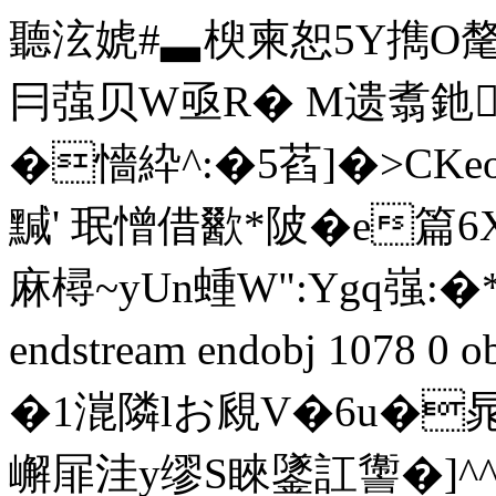
聽泫婋#▃楰柬恕5Y擕O氂尓
冃蔃贝W亟R� M遗翥釶
�懎紣^:�5萏]�>CKe
黬' 珉憎借歠*陂�e篇
麻樳~yUn蝩W":Ygq嵹:�*
endstream endobj 1078 
�1潉隣lお覛V�6u�晁�
嶰屝洼y缪S睞鐆訌讏�]^