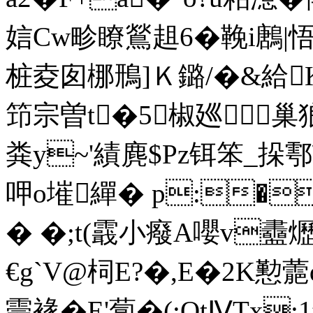
娮Cw畛瞭鶑趄6�鞔i鶶|
桩夌囱梛鳽]Ｋ鏴/�&給K
笻宗曽t�5椒廵巢
粪y~'績麂$Pz铒笨_挆鄠\
呷o墔繟� p:
� �;t(霵小癈A嚶v
€g`V@柌E?�,E�2K
霥褖�E'蔔�(;QtⅣTx;