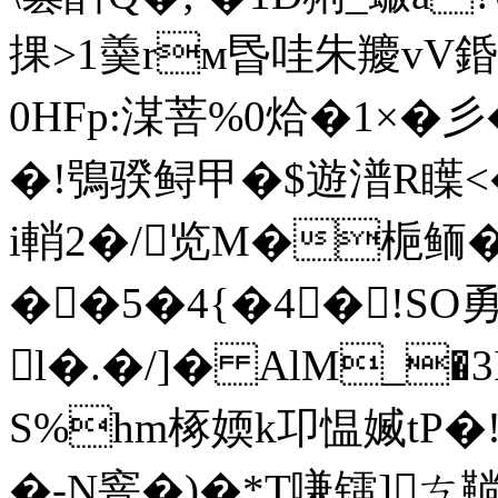
捰>1羮rм昬哇朱羻vV錉槞
0HFp:湈菩%0烚�1×� 彡
�!鴞骙鲟甲�$遊潽R瞸<�21�
i輎2�/览M�梔鲕�
��5�4{�4�!SO勇L:
l�.�/]� AlM_�3
S%hm椓媆k卭愠媙tP�
�-N窨�)�*T嗛镭]ㄘ鞝