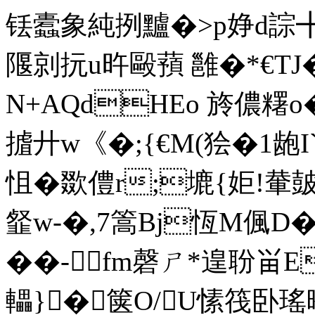
铥蠹象純挒黸�>p婙d誴╋?0
隁剠抏u旿毆蕷 雝�*€TJ
N+AQdHEo 旍儂糬o
摣廾w《�;{€M(狯�1龅
怚�欼僼r;塶{姖!輂皷;
韰w-�,7篙Bj恆M偑D�<愥
��-╈fm磬ㄕ*遑聁畄E
轠}�箧O/U愫筏卧瑤晻?