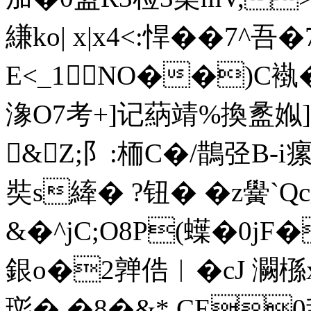
縑ko| x|x4<:悍��7^吾
E<_1NO��)C
潒O7考+]记蒳靖%換盠娰]祙
&Z;阝:栭C�/鵲弪B-i
奘s縴� ?钮� �z黌`Q
&�^jC;O8P(蠂�0jF
銀o�2亸俈︳�cJ 灍槂x
珳�,�8�&*,CE