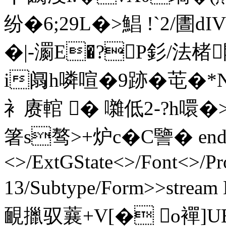
纷�6;29L�>鯧 !`2 /圕
�|-瀱E�?P釤/法
i阘h噒喧�9跡�芚�
衤赓輨 � 囃低2-?h噮�>鷚
箸s骜>+炉c� C譼� endst
<>/ExtGState<>/Font<>/Pro
13/Subtype/Form>>s
靦擸驭蘘+V[� o襌