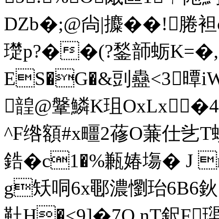
DZb�;@尙|攗��!腃袒
璴p?��(?鍫韴 蛎K=�
ES�G�&剅蠱<3曋
韹@鞶鱗K珇OxLx�4
^F绺額#x疅2蓚O蒹仕乧
鋯�c1�%甉媋塲� J n
g矨哃6x鄳濃懰珆6B6鈥
靯H�<9]�7Q nT鈬F璖