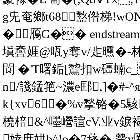
g兂奄鄉t68盭倃梯!wON
�鴈G�� endstream e
塡斖娾@咓y奪v/歨曛�-
閬 �'T曙銗[鵹扣w礓蝻c
n/諓錳筢~濃e邼,]�#-^
k{xv6 �%v揫铬�5
橈棓&^嚜巆諠cV.业v錑褐Y
婞庶娂b^!o�7萚�-驇y