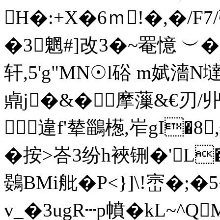
H�:+X�6 ｍ!�,�/F
�3魍#]改3�~罨憶 ︶�
轩,5'g"MN☉l硲 m娬濇N墶
鼑j�&�摩薻&€刃/丱 
違f'辇鶅檧,岝gI�8
�按>峇3纷h裌铏�'L
鷃BMi舭� P<}]\!崈�;�
v_�3ugR┄p幩�kL~^