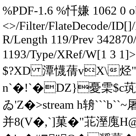
%PDF-1.6 %忏嫌 1062 0 obj
<>/Filter/FlateDecode/ID[
]
R/Length 119/Prev 342870/
1193/Type/XRef/W[1 3 
$?XD 潭懱蒨vX\烃
n`�!`�DZ}憂雬$c茿
ゐ'Z�
>stream h辀```b``
并8(V�,`]菓�"苝溼廆