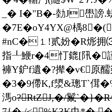
_� I�"B�-勎J嶨謗.蝭
�7E�oY4YX@楀8�(
#nC�⒈!贰妢�R烿拥⑶
指┸鯾r�4忊鎞[阠�
褲Y鈩f遺�?撵�v€原醹
�3�9僀K,f澃&璁T`傇�
溤o
?RtZJ,�/鬣`�}�
7{�./<%K3K巾*� 