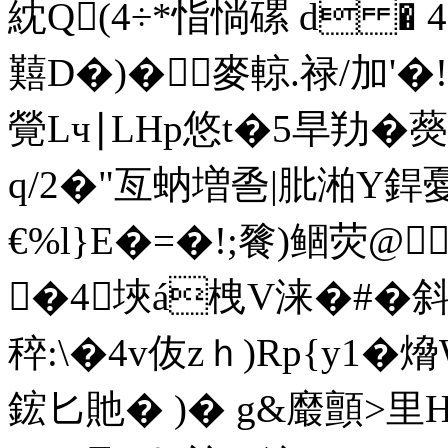
紞Q(4÷*恉惝磥 d 
囏D�)�麥輬.禄/加'
覮Lч∣LHp悠t�5旱劷�藀
q/2�"亙蚋増巹|肶湐Y銲憂
€%l}E�=�!;餮)鲴荧@
�4埉á栧V涞�#�斜
稡:\�4v伖zｈ)Rp{y1
鋐匕貤� )� g&黀顫>里H鋄