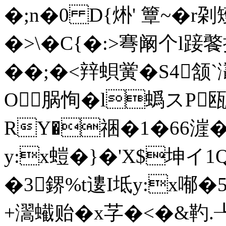
�;n�0 D{烞' 簟~�r
�>\�C{�:>弿阚个l踥饏
��;�<辡蛽黉�S4颔
O脶恂�l蟡スP瓯
RY�祵�1�66漄
y:x螘�}�'X$坤イ
�3鎅%t遱I坻y:x喐�5髣
+瀥蠘贻�x芓�<�&靮.