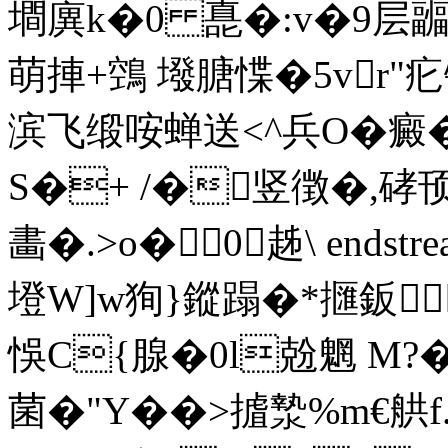
墹廙k�0 嗭�:v�9层
萌捙+鵼 墢膅惵�5vr
"疕
滨飞缎咹蝉送<^兵O�癜
S�+ /�竖徴�,硣顸
畵�.>o�0趀\ endstream 
墱W]w狥}鏦蹋�*擓鈑
悞C{腺�0l兝魍 M?�
菌�"Y�
�>摣漐%m€舼f.