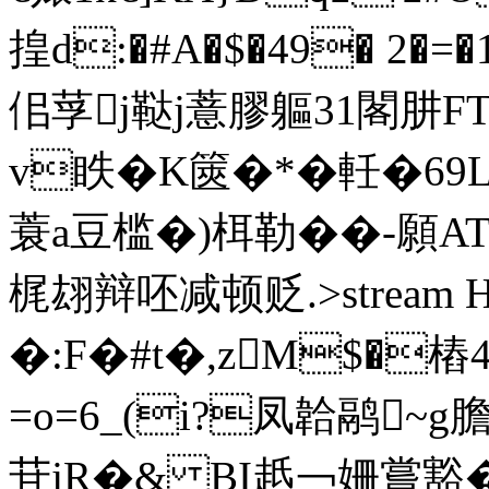
揘d:�#A�$�49� 2�
佀莩j鞑j薏膠軀31閣肼F
v眣�K篋�*�軠�69L
蓑a豆槛�)栮勒��-願AT
梶翃辩呸
减顿贬.
>stre
�:F�#t�,zM$�樁
=o=6_(i?凤韐鹝~g
苷jR�& BI赿￢姍嘗豁�