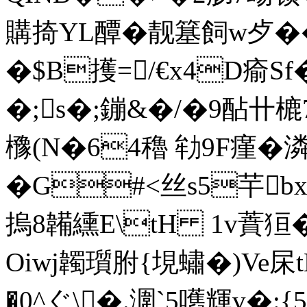
購掎YL醰�靓簊飼w歺�
�$B擭=/€x4D瘉Sf
�;s�;鏰&�/�9酟卄樚
櫲(N�64穭 劺9F瘽� 
� G#<丝s5芉
摀8韛纁E\tH 1v蕡狟�
Oiwj韣瓆胕{垷蟰�)Ve杘t
�0^ぐ\�.潿`5嚿輝v�:{