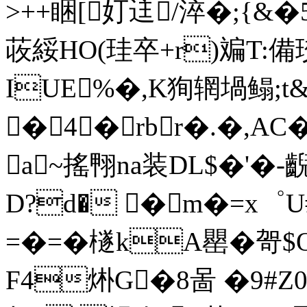
>++睏[奵迬/淬�;{&�
荍綏HO(珪卒+r)斒T:
IUE%�,K狥辋堝鳎;t
�4�rbr�.�,AC
a~搖翈na装DL$�'�
D?d� � m�=x゜U
=�=�檖kA罌�哿$
F4烞G�8啚 �9#Z0