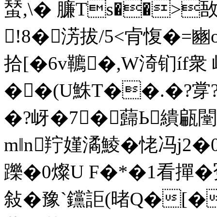
蝅,\� 臁Ts��>
!8�淓拔/5<肻愎�=豳
拾[�6v韀�,W渏钔íf衆
��(U鮢T��.�?牚?
�?岈�7�蘬Ь繢甂闛8K
m‖n羜嫤潏鯪�恅冯j2�
躒�0燦U F�*�1看撣�
敍�豫ˋ钂詎(暏Q�[�