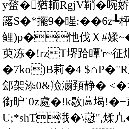
y螫�猶輀RgjV鞘�晼娇蛸
簬S�*擺9�睲:��6z
鲤)p�忚伐Ｘ#媃~�5>
萸冻�!rzT堺跲瞫'r~
�7ko)B莉�4 $∩P�
郐架添0&羷瀱頚静� <�>
銜昈`0z處�!k敭蓲堨!�
U;*shT涐�\藯",煣凣