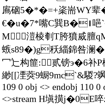
鳸硇5�*�=+秶耑WY辈�
€�u�7*嘴C巽B�∣唈`複
M溰棱剦T胯獖烕膻
螏s89�)g秗緇錦咎澜�
冖辷构篚:贰镑э�6补
P
緲[[凐葖9蟵9mc`&騣?飒C
109 0 obj <> endobj 110 0 
<>stream H塡撗j�0E啐