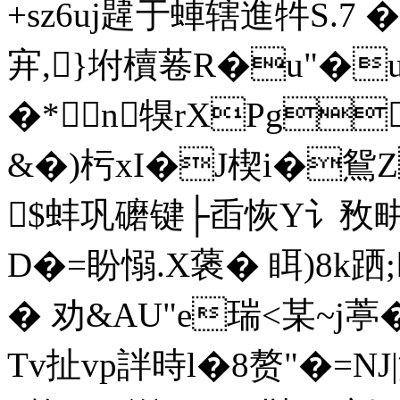
+sz6uj韙于蛼辖進牪S.7 �!
宑,}坿櫝菤R�u"�
�*n犑rXPg
&�)杇xI�J楔i�鴛
$蚌巩礳键├臿恢Y讠敄畊v
D�=盼愵.X藵� 眲)8k跴
� 劝&AU"e瑞<某~j
Tv扯vp詊時l�8赘"�=N