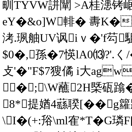
甽TYVW誁闡 >A桂漶铐崌
eY�&o]W輫� 夀K�
洘.珟舳UV讽iｖ�'f芶
$0�,孫�7愥lA0⒀?'.
攴'�"F$7獀僪 i大ag
�;\W蘸2H槩砙蹹�;
8*提媨4蘨聧[��g籮
\I�(+:谸\ml隺*Τ�