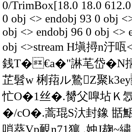
0/TrimBox[18.0 18.0 612.0
0 obj <> endobj 93 0 obj <
obj <> endobj 96 0 obj <> 
obj <>stream H塡撏n汙
銭T�€a�"諃芼岱�N擩E
芷髫w 梸萔ル鷙Z聚k3e
忙O�1丝�.膥父嘷坫Ｋ忥
�/cO�.蒿琨S汏封鐌 甛甒
嗩葵Vp靦n71獽,.妕J麹~