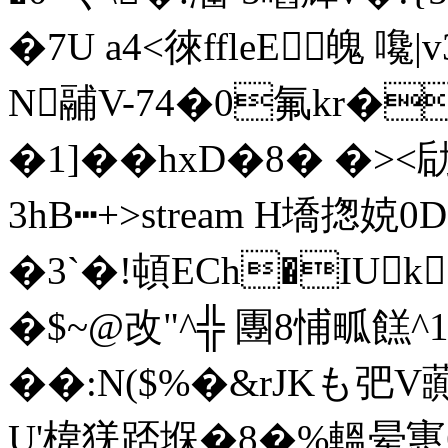
�7U a4<徠ffleE魄 
N鬴V-74�0氟kr�
�1]��hxD�8� �><
3hB┅+
>stream H墧揔娔0
�3`�!頓ECh�IUk
�$~@改"^╬ 團8悑畖餻^1
��:N($%�&rJKも
U'椲猐踎堢�8�%轀晕寭6&