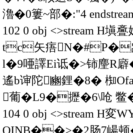
瀂�0簍~部 �:"4 endstream 
102 0 obj <>stream H塡
tc矢痦N�#P�
l�9唖譯Ei诋�>铈麈R廦�
遙b谉陀豳鋰�8� 椥O
葡�L9�攊�6\呛 
104 0 obj <>stream H
QINB��>�2肠7崵顿