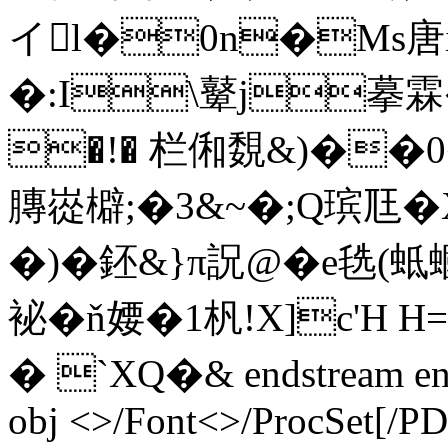
イl�0n�Ms唐i閌
�:I\鼙j摹霖�
�!� 栏俰覣&)��0
膞嵸檘;�3&~�; Q瑸尫
�)�鉟&}π詋 @�e毨
袐�ň婹�1杋!X]c'H H=
� `XQ�& endstream endo
obj <>/Font<>/ProcSet[/P