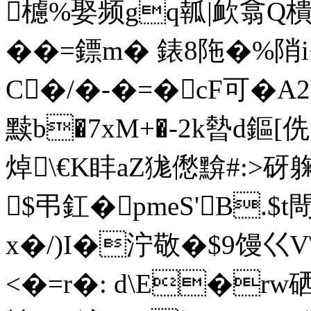
櫖%娶频gq瓡|欰翕Q樻
��=鏢m� 錶8陁�%
C�/�-�=� cF可�A
黩b�7xM+�-2k暬d鏂[
焯\€K盽aZ狵僽黭#:>砑
$弔釭�pmeS'B.$t
x�/)I�泞敬�$9馒巜V
<�=r�: d\E�rw