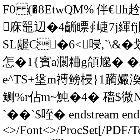
F0 (�8EtwQM%|伴€
庥鼅辺�4齭瞟∮崨7j緷fj
SL龌C�6<唚,`\&
怎�1{賓a灁粬g頜尮� �$
e^TS+垼m禣鳑梫}1躏孍
鲗%r佔m~魨�4� 穑$微NB
`��`$咥� endstream endo
<>/Font<>/ProcSet[/PDF/T