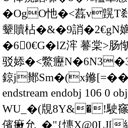
�OgO忚�<藞v皩T郄
颦贖枮�&�9誚�2€gN嫡�
�60€G�lZ浶 謩
驳婖�<鱉癧N�6N3�3
鍄j鄼Sm�(x鎀[=�
endstream endobj 106 
WU_�(覑8 Y&�!駛
儐瘷允_�"{憓X@0L