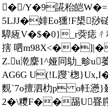
�/Y�9誮秮皑W�=
5LJJ�婔Eo獯!F槼挱
騿絚V�$�0}_r葖痣ㄔ
搳 呬m98X<��]|�
Z.u漧麇1^娅同鳨_
AG6G U(!L躞`楤}Ux
麲`7o擅泗朸p o軠懣
2�\糭F��舓U疂