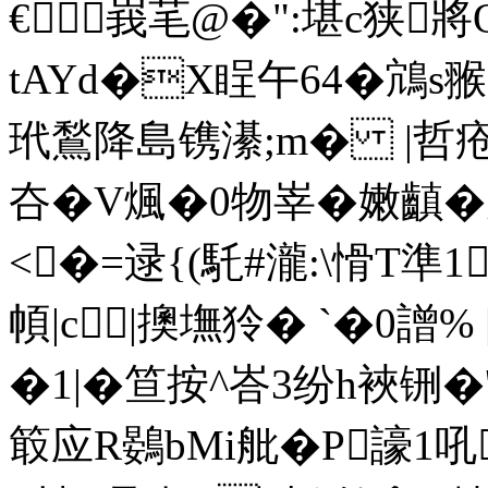
€峩芼@�":堪c狭將O
tAYd�X睈午64�鴧s翭�
玳鶖降島镌濝;m� |哲疮u違
夻�V煈�0物峷�嫩齻
<�=逯{(馲#瀧:\愲T準
1
幁|c|擙墲狑� `�0譄
�1|�笪按^峇3纷h裌铏
箃应R鷃bMi舭� P
譹1吼