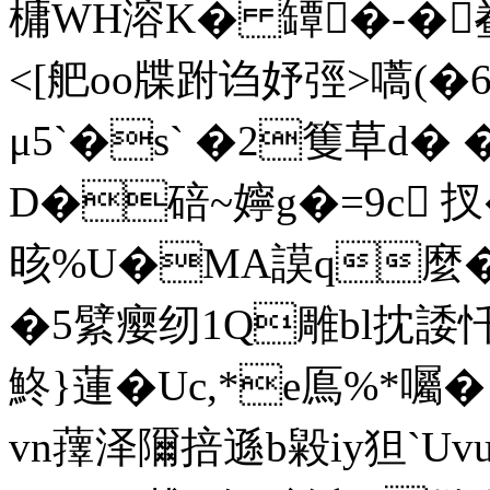
槦WH溶K� 罈�-�
<[舥oo牒跗诌妤弳>嚆(� 6
μ5`�s` �2篗草d�
D�碚 ~嬣g�=9c 扠�
晐%U�MA謨q麼�k
�5繴瘿纫1Q雕bl抌諉忏
鮗}蓮�Uc,*e鳫 %*囑�
vn蘀泽隬掊遜b毇iy狚`Uvu