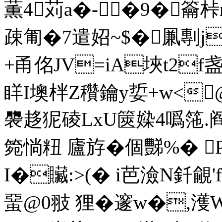
薫4苅a�-�9�籥桛
疎匍 �7遣妱~$� 凲剸j
+甬佲JV=iA埉t2f盏祩�
眻I墺柈Z穳鑰y娎+ w<
褜趍狔碐LxU篋媣4噅筂.
箢惝粈 廬斿�個豒%� 
I�贜:>(� i芭澰N釺覦
蝁@0翄 狸�邃w�,濩W