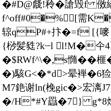
�#D@虥!秢�謒毁 f 
f^off#0�%[需K
辌qP#+抃�=f [{嘜
{桫髪甤?k┈l l!M�仐
�$RWf^\�,s憜��
�)駭G<�*d>晕褝�6猃
M7銫谢ln(梚gic�>宏漓J
�/H*#Y羉�7} g*