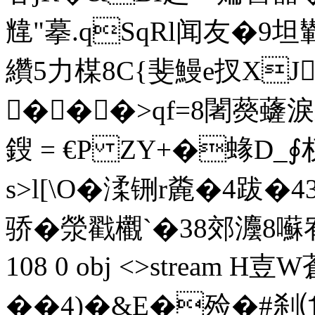
韑"摹.qSqRl闻友 �9坦鄻
纘5力楳8C{斐鰻e扠XJ
� ��>qf=8闍藀虄
鎪 = €P ZΥ+�蝝D_
s>l[\O�渘铏r麊�4跋�
骄�滎戳欟`�38郊灋8囌宥C{0
108 0 obj <>stream 
��4)�&E�殓�#刹