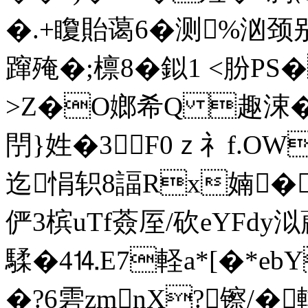
�.+矎貽蔼6�测%汹
蹿殗�;檩8�鉯1 <朌P
>Z�O嫏希Q 趣涑�$�(
閅}姓�3F0ｚ礻f.OW
迄悁轵8諨Rx婻�
俨 3槟uTf薟厔/砍eYFdy
騥�4⒕E7軽a*[�*ebY
�?6雼zmnX?镲/�