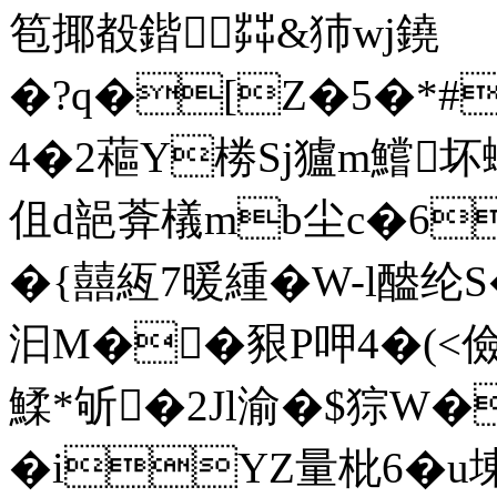
笣揶殾鍇茻&犻wj鐃
�?q�[Z�5�*
4�2藲Y椦Sj獹m鱨坏蜐
伹d郶葊檥mb尘c�6
�{囍絚7暖緟�W-l醠纶S
汩 M��豤P呷4�(<儉%
鰇*斪�2Jl渝�$猔W�
�iYZ量枇6�u埬