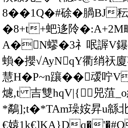
8��1Q�#硢�腡BJ秐I
�8+t+蚆迻阾�:A+2M
A�N蟉�3礻呡謘V鑤摪"虞
蝜�攖√AyNqY衢绡祆廈莽
慧H�P~n躟��叆咛V
爈,t 吉雙hqV|{兕菹
*鷸];t�*TAm璪姲昇u
€媴1k€]KA}Dq�'�