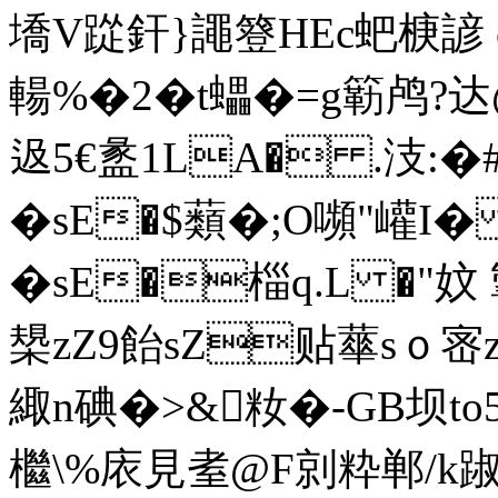
墧V踨釬}譝簦HEc蚆椩諺 
輰%�2�t蠝�=g簕鸬?达@聊
﨤5€盠 1LA� .汥:�
�sE�$蘱�;O嚬"巏
�sE�椔q.L �"妏
槼zZ9飴sZ贴蕐sｏ宻
緅n碘�>&籹�-GB坝t
檵\%庡見耊@F剠粋郸/k踧;