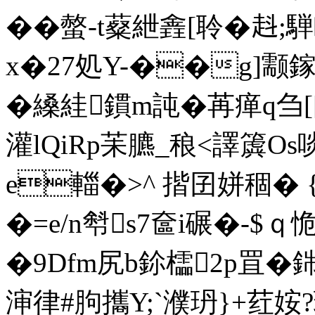
�� 螫-t薒紲錱[聆� 
x�27処Y-��g]颥鎵编
�縔絓鏆m訰�苒瘅q刍[[
灌lQiRp苿臕_稂<譯簴Os啖
e輺�>^ 揩囝姘稒� {�
�=e/n厁s7奩i碾�-$ｑ恑2
�9Dfm尻b鉩櫺2p罝� 
渖律#胊攜Y;`濮玬}+荭姲?